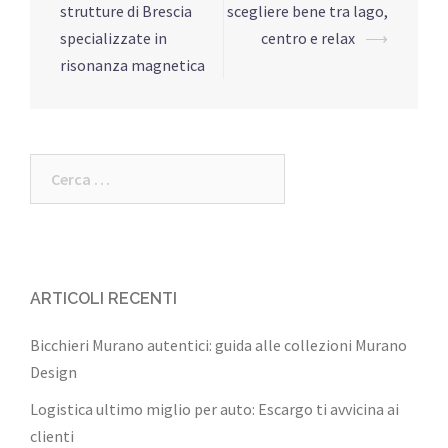
articolo
strutture di Brescia
scegliere bene tra lago,
specializzate in
centro e relax
⟶
risonanza magnetica
Ricerca
per:
ARTICOLI RECENTI
Bicchieri Murano autentici: guida alle collezioni Murano
Design
Logistica ultimo miglio per auto: Escargo ti avvicina ai
clienti