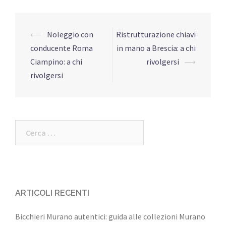
Navigazione
⟵
Noleggio con
Ristrutturazione chiavi
articolo
conducente Roma
in mano a Brescia: a chi
Ciampino: a chi
rivolgersi
⟶
rivolgersi
Ricerca
per:
ARTICOLI RECENTI
Bicchieri Murano autentici: guida alle collezioni Murano