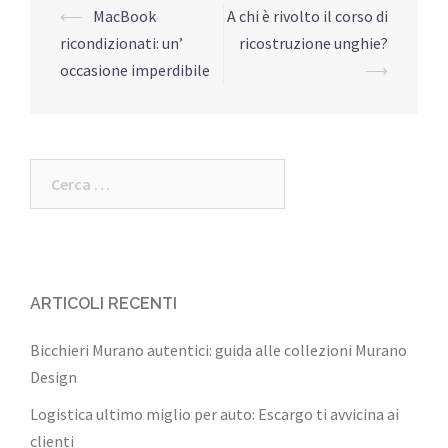
Navigazione
⟵
MacBook
A chi è rivolto il corso di
articolo
ricondizionati: un’
ricostruzione unghie?
occasione imperdibile
⟶
Ricerca
per:
ARTICOLI RECENTI
Bicchieri Murano autentici: guida alle collezioni Murano
Design
Logistica ultimo miglio per auto: Escargo ti avvicina ai
clienti